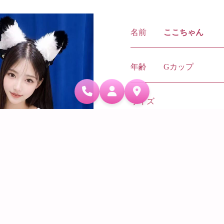
名前
ここちゃん
年齢
Gカップ
サイズ
上品さと優雅さを持ち合
ピストです。性格面にお
い、おっとりしたところ
マッサージの内容もしっ
ルの高さを伺えます。癒
過ごしいただます。